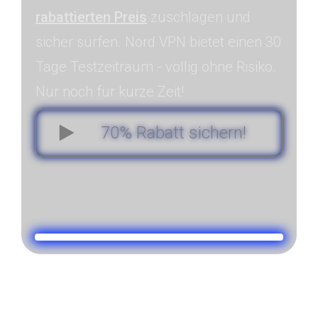
rabattierten Preis
zuschlagen und
sicher surfen. Nord VPN bietet einen 30
Tage Testzeitraum - völlig ohne Risiko.
Nur noch für kurze Zeit!
70% Rabatt sichern!
0
1
0
3
1
2
0
0
Tag
Stunde
Minute
Sekunde