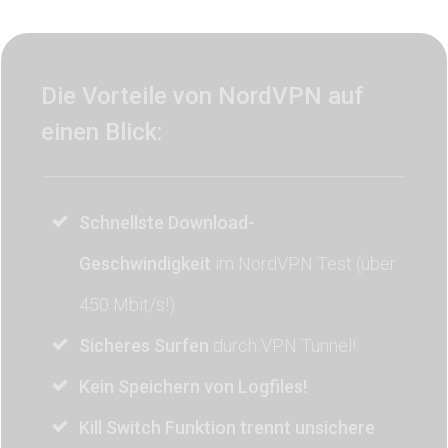
Die Vorteile von NordVPN auf
einen Blick:
Schnellste Download-
Geschwindigkeit
im NordVPN Test (über
450 Mbit/s!)
Sicheres Surfen
durch VPN Tunnel!
Kein Speichern von Logfiles!
Kill Switch Funktion trennt unsichere