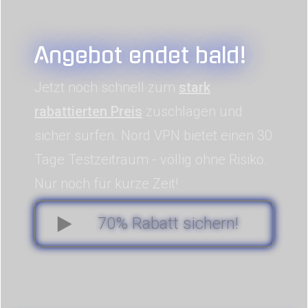
Angebot endet bald!
Jetzt noch schnell zum
stark
rabattierten Preis
zuschlagen und
sicher surfen. Nord VPN bietet einen 30
Tage Testzeitraum - völlig ohne Risiko.
Nur noch für kurze Zeit!
70% Rabatt sichern!
0
1
0
3
1
2
0
0
Tag
Stunde
Minute
Sekunde