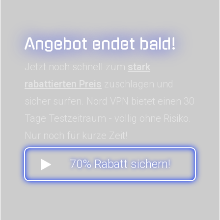
Angebot endet bald!
Jetzt noch schnell zum
stark
rabattierten Preis
zuschlagen und
sicher surfen. Nord VPN bietet einen 30
Tage Testzeitraum - völlig ohne Risiko.
Nur noch für kurze Zeit!
70% Rabatt sichern!
0
1
0
3
1
2
0
0
Tag
Stunde
Minute
Sekunde