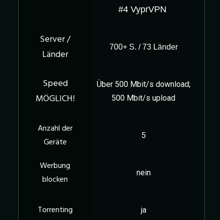
#4 VyprVPN
700+ S. / 73 Länder
Über 500 Mbit/s download;
500 Mbit/s upload
5
nein
ja