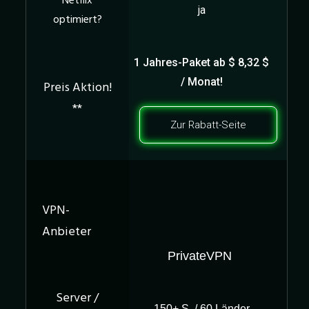
ja
1 Jahres-Paket
ab $ 8,32 $
/ Monat!
Zur Rabatt-Seite
PrivateVPN
150+ S. / 60 Länder